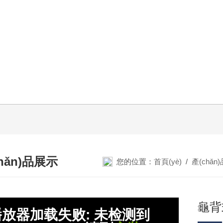
hǎn)品展示
您的位置：
首頁(yè)
/
產(chǎn
DUCT DISPLAY
龜背