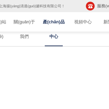
服務(w
上海揚(yáng)清過(guò)濾科技有限公司
！
g)站
關(guān)于
產(chǎn)品
視頻中心
新
è)
我們
中心