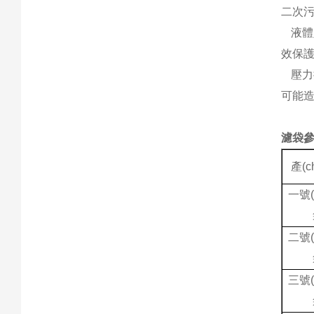
二次污染
液體
效保護
壓力損
可能造成
濾袋參
產(c
一號(
二號(
三號(