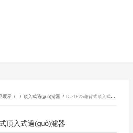
)品展示
/ /
頂入式過(guò)濾器
/
DL-1P2S龜背式頂入式過(guò)濾器
式頂入式過(guò)濾器