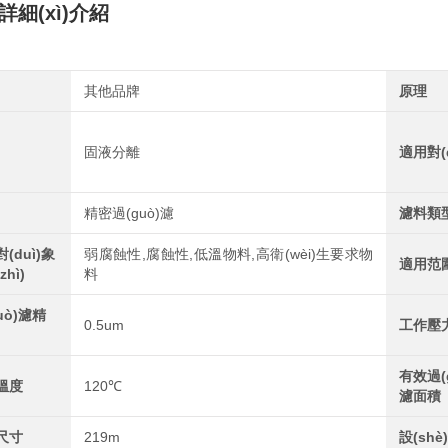
詳細(xì)介紹
其他品牌
原理
固液分離
適用對(d
精密過(guò)濾
濾料類
(duì)象
弱腐蝕性,腐蝕性,低溫物料,高衛(wèi)生要求物
適用范
zhì)
料
uò)濾精
0.5um
工作壓
有效過(
溫度
120℃
濾面積
尺寸
219m
設(sh