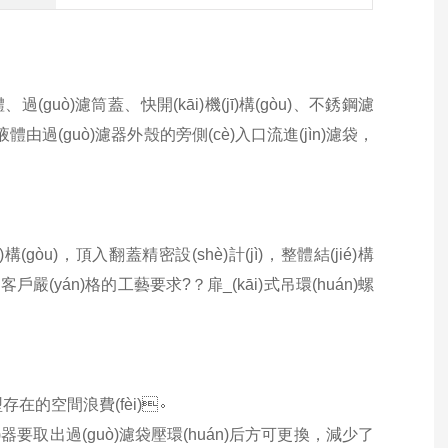
uò)濾筒蓋、快開(kāi)機(jī)構(gòu)、不銹鋼濾
袋，液體由過(guò)濾器外殼的旁側(cè)入口流進(jìn)濾袋，
gòu)，頂入翻蓋精密設(shè)計(jì)，整體結(jié)構
，，滿足客戶嚴(yán)格的工藝要求?？扉_(kāi)式吊環(huán)螺
)型存在的空間浪費(fèi)。
jī)器要取出過(guò)濾袋壓環(huán)后方可更換，減少了