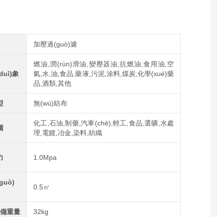
加壓過(guò)濾
燃油,潤(rùn)滑油,變壓器油,抗燃油,食用油,空
uì)象
氣,水,油,食品,藥液,污泥,涂料,煤炭,化學(xué)藥
品,酒類,其他
型
無(wú)紡布
化工,石油,制藥,汽車(chē),輕工,食品,選礦,水處
圍
理,電鍍,冶金,染料,紡織
力
1.0Mpa
guò)
0.5㎡
è)備重量
32kg