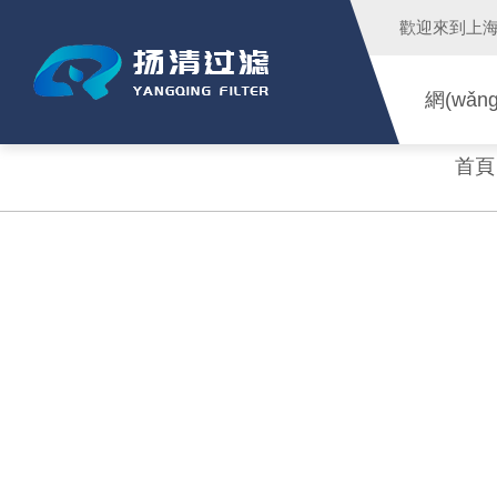
歡迎來到
上
網(wǎn
首頁