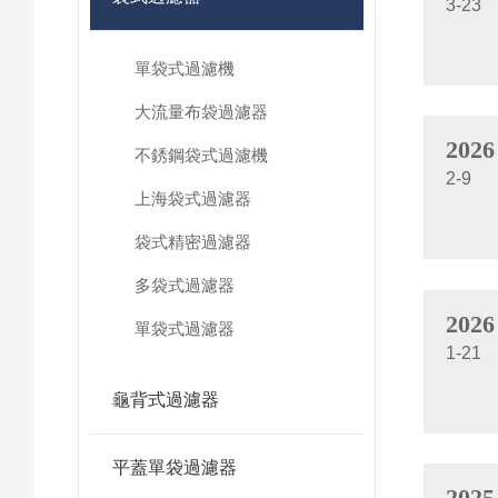
3-23
單袋式過濾機
大流量布袋過濾器
2026
不銹鋼袋式過濾機
2-9
上海袋式過濾器
袋式精密過濾器
多袋式過濾器
2026
單袋式過濾器
1-21
龜背式過濾器
平蓋單袋過濾器
2025