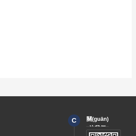
關(guān)
C
注我們