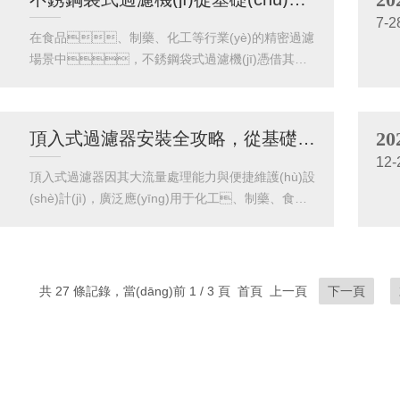
(jì)與精密過濾原理，實(shí)現(xiàn)了流體
ò)位。安裝區(qū)域需預(yù)留足夠操作空間，遠
7-2
凈化的"不間斷護(hù)航"，成為現(xiàn)代工業(y
(yuǎn)離振動(dòng)源，提前清理待連
在食品、制藥、化工等行業(yè)的精密過濾
è)中保障工藝穩(wěn)定的重要屏障。一、核
接的管道內(nèi)壁，去除焊渣、鐵銹等雜質(zh
場景中，不銹鋼袋式過濾機(jī)憑借其耐
心原理：雙筒交替的過濾智慧不銹鋼雙聯(lián)過濾
ì)。二、核心安裝步驟1.設(s
腐蝕、易維護(hù)、過濾精度可調(d
器的主體由兩個(gè)全部相同的過濾單元通過三通換
hè)備主...
iào)（1-200μm）等優(yōu)勢，成為固液分離
向閥并聯(lián)組成，內(nèi)部裝填304/31
環(huán)節(jié)的核心設(shè)備。然而，
6L不銹鋼楔形網(wǎng)或燒結(jié)濾芯。其工作
20
頂入式過濾器安裝全攻略，從基礎(chǔ)定位到運(yùn)行調(diào)試的標(biāo)準(zhǔn)化流程
安裝流程的規(guī)范性直接影響設(shè)備密封
原理基于"主備切換"機(jī)制：當(dāng)一號過濾單
12-
性、過濾效率及使用壽命。
元正常運(yùn)行時(shí)，流體經(jīng)進(jìn)口
頂入式過濾器因其大流量處理能力與便捷維護(hù)設
本文以垂直式不銹鋼袋式過濾機(jī)為例，
進(jìn)入濾筒，雜質(zhì)被攔截在濾網(wǎng)表
(shè)計(jì)，廣泛應(yīng)用于化工、制藥、食品
系統(tǒng)梳理從基礎(chǔ)準(zhǔn)備到投產(chǎ
面，潔凈流體從出...
飲料等行業(yè)。其安裝質(zhì)量直接影
n)運(yùn)行的12個(gè)關(guān)鍵步驟，為企業(y
響過濾效率與設(shè)備壽命，通過標(biāo)準(zhǔ
è)提供可落地的標(biāo)準(zhǔn)化操作方
n)化流程可降低泄漏風(fēng)險(xiǎn)30%，
案。一、安裝前準(zhǔn)備：環(huán)境
延長濾芯使用壽命50%。以下從安裝準(zhǔ
共 27 條記錄，當(dāng)前 1 / 3 頁 首頁 上一頁
下一頁
與工具的“雙重校驗(yàn)”1.場地條件確認(rèn)①地
n)備到調(diào)試運(yùn)行的全流程解析，助力企
面平整度誤差≤5mm/m，避免設(shè)備運
業(yè)實(shí)現(xiàn)高效、安全部署。
(yùn)行振動(dòng)；②環(huán)境溫度控制在5
一、安裝前準(zhǔn)備：場地與設(shè)
-40℃，濕度＜85%，防止不銹鋼部...
備的“雙重校驗(yàn)”1.場地條件核查：確保安裝地
面水平度≤3mm/m，承重能力≥設(shè)