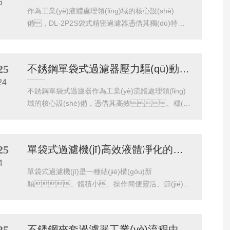
6
作為工業(yè)液體處理領(lǐng)域的核心設(shè)
備，DL-2P2S袋式精密過濾器憑借其獨(dú)特的
壓力驅(qū)動(dòng)過濾機(jī)制與模塊化設(shè)計
(jì)，在化工、制藥、食品等行業(yè)
實(shí)現(xiàn)高效固液分離。該設(shè)備通
25
不銹鋼單袋式過濾器壓力驅(qū)動(dòng)下的精密固液分離機(jī)制
過多層濾材攔截技術(shù)，將液體中的懸浮
24
物、膠體、纖維等雜質(zhì)精準(zhǔn)
不銹鋼單袋式過濾器作為工業(yè)流體處理領(lǐng)
截留，清潔液體透過濾袋進(jìn)入下游系
域的核心設(shè)備，憑借其高效、穩(w
統(tǒng)，其工作原理可拆解為四大核心環(huán)
ěn)定、易維護(hù)的特性，廣泛應(yīng)用于
節(jié)。一、進(jìn)料分布與流場優(yōu)
化工、制藥、食品飲料、電子
化袋式精密過濾器采用頂入式設(shè)計(jì)，
等行業(yè)。其核心工作原理基于壓力驅(qū)動(dòn
待處理液體從過濾器頂部入口注入，經(jīn
25
單袋式過濾機(jī)高效液體凈化的核心設(shè)備
g)下的表面篩分機(jī)制，通過濾袋的物理攔截
g)導(dǎo)流板均勻分散至濾袋內(nèi)表面。
4
作用實(shí)現(xiàn)固液分離，為生產(chǎn)流程
支撐網(wǎng)籃采用激光打孔不銹鋼
單袋式過濾機(jī)是一種結(jié)構(gòu)新
提供潔凈的流體保障。一、結(jié)構(gò
板，開孔率達(dá)65%以上，確
穎、體積小、操作簡便靈活、節(jié)
u)基礎(chǔ)：三合一精密組合不銹鋼單袋式過濾器
保液體在0.1-1.0MPa工作壓力...
能、高效、密閉工作、適用性強(qiá
由過濾筒體、支撐網(wǎng)籃和過濾袋三大核心部
ng)的多用途過濾設(shè)備。它作為一種壓力
件構(gòu)成。筒體采用304或316L不銹鋼材質(zh
式過濾裝置，通過濾袋的精密過濾作用，能
ì)，具備耐腐蝕、耐高壓特性，可承受0.
25
不銹鋼夾套過濾器工業(yè)流程中的“溫控衛(wèi)士”與“效率引擎”