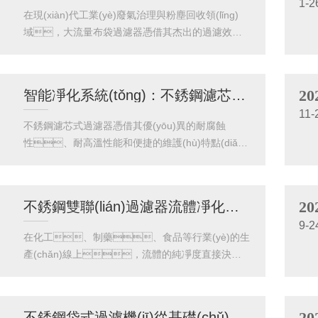
1-2
在現(xiàn)代工業(yè)廢氣治理與粉塵回收領(lǐng)
域，大流量布袋過濾器憑借其杰出的過濾效率
與穩(wěn)定的大氣量處理能力，成為眾多行業(yè)
的首要選擇除塵設(shè)備。其核心價(jià)
值在于，通過物理過濾原理，實(shí)現(xiàn)對
20
智能凈化系統(tǒng)：不銹鋼濾芯式過濾器安裝全解析
含塵氣體中細(xì)微顆粒物的高效分離與捕集，其
11-
工作原理是一個(gè)將過濾、清灰與穩(wěn)定運(yù
不銹鋼濾芯式過濾器憑借其優(yōu)異的耐腐蝕
n)行精妙結(jié)合的動(dòng)態(tài)過
性、耐高溫性能和便捷的維護(hù)特點(diǎ
程。一、核心過濾階段：表
n)，已成為水處理、食品加
面與深層過濾的協(xié)同當(dāng)攜帶粉塵的大流
工、制藥等行業(yè)的首要選擇過濾設(shè)
量氣體在系統(tǒng)風(fēng)機(jī)作用下進(jìn)入過
備。其安裝質(zhì)量直接關(guān)系到過
濾器后，首先通過花板均勻分布至各條濾
20
不銹鋼雙聯(lián)過濾器流體凈化的雙保險(xiǎn)與連續(xù)盾
濾效果和設(shè)備使用壽命，必須嚴(yán)格
袋。含塵氣體由濾袋外側(cè)向內(nèi)側
9-2
按照規(guī)范執(zhí)行。一、安
(cè)穿行。在初始階段，氣體中的粉塵
在化工、制藥、食品等行業(yè)的生
裝前準(zhǔn)備工作安裝前需對設(shè)備進(jìn)行
顆粒被濾袋纖維直接攔截、慣性碰撞或擴(ku
產(chǎn)線上，流體的純凈度直接決定
全面檢查，確認(rèn)不銹鋼濾芯式過濾器主
ò)散作用...
產(chǎn)品質(zhì)量與設(shè)備壽命。不銹
體、濾芯、密封件（O型圈、墊片）無
鋼雙聯(lián)過濾器作為關(guān)鍵過濾設(shè)
變形、裂紋或破損。核對濾芯規(guī)格與過濾需
備，通過獨(dú)特的雙筒并聯(lián)設(shè)計
求匹配，避免因型號錯(cuò)誤導(dǎo)致安裝錯(cu
20
不銹鋼袋式過濾機(jī)從基礎(chǔ)定位到調(diào)試運(yùn)行的標(biāo)準(zhǔn)化操作指南