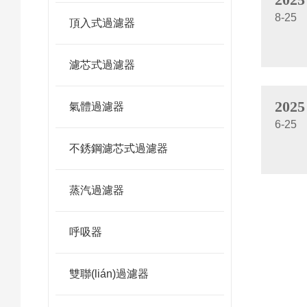
8-25
頂入式過濾器
濾芯式過濾器
2025
氣體過濾器
6-25
不銹鋼濾芯式過濾器
蒸汽過濾器
呼吸器
雙聯(lián)過濾器