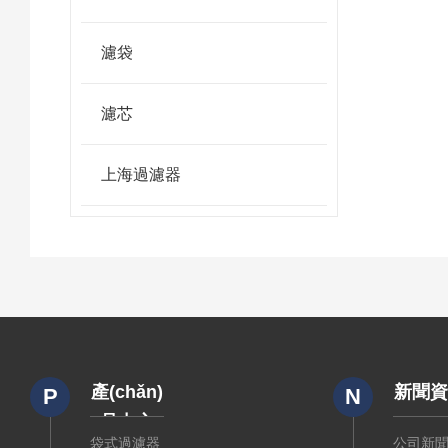
濾袋
濾芯
上海過濾器
產(chǎn)
新聞
P
N
品中心
袋式過濾器
公司新