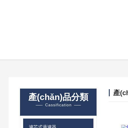
產(c
產(chǎn)品分類
/ PRO
Cassification
濾芯式過濾器