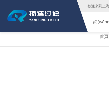
歡迎來到
上海
網(wǎn
首頁